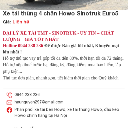
Xe tải thùng 4 chân Howo Sinotruk Euro5
Liên hệ
Giá:
ĐẠI LÝ XE TẢI TMT - SINOTRUK - UY TÍN – CHẤT
LƯỢNG – GIÁ TỐT NHẤT
Hotline
0944 238 236
Để được Báo giá tốt nhất, Khuyến mại
lớn nhất !
Hỗ trợ thủ tục vay trả góp tối đa đến 80%, thời hạn tối đa 72 tháng.
Hỗ trợ nộp thuế trước bạ, đăng ký, đăng kiểm, mua bảo hiểm, lắp
phụ kiện...
Thủ tục đơn giản, nhanh gọn, tiết kiệm thời gian cho Quý khách
0944 238 236
haunguyen297@gmail.com
Phân phối xe tải ben Howo, xe tải thùng Howo, đầu kéo
Howo chính hãng tại Hà Nội